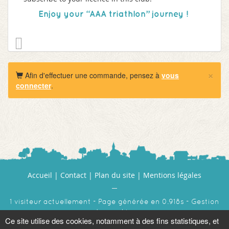
Enjoy your “AAA triathlon” journey ! ​​​
×
Afin d'effectuer une commande, pensez à
vous
connecter
.
Accueil
|
Contact
|
Plan du site
|
Mentions légales
1 visiteur actuellement - Page générée en 0.918s -
Gestion
des cookies
Ce site utilise des cookies, notamment à des fins statistiques, et