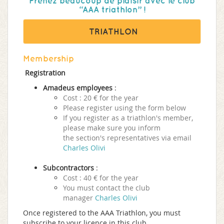
Prenez beaucoup de plaisir avec le club
“AAA triathlon” !
TRIATHLON
Membership
Registration
Amadeus employees
:
Cost : 20 € for the year
Please register using the form below
If you register as a triathlon's member,
please make sure you inform
the section's representatives via email
C
harles Olivi
Subcontractors
:
Cost : 40 € for the year
You must contact the club
manager
C
harles Olivi
Once registered to the AAA Triathlon, you must
subscribe to your licence in this club.