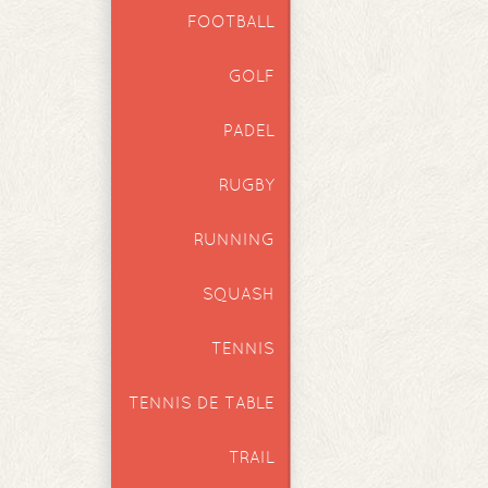
FOOTBALL
GOLF
PADEL
RUGBY
RUNNING
SQUASH
TENNIS
TENNIS DE TABLE
TRAIL