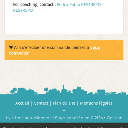
For coaching, contact :
Pedro-Pablo RESTREPO-
RESTREPO
×
Afin d'effectuer une commande, pensez à
vous
connecter
.
Accueil
|
Contact
|
Plan du site
|
Mentions légales
1 visiteur actuellement - Page générée en 0.219s -
Gestion
des cookies